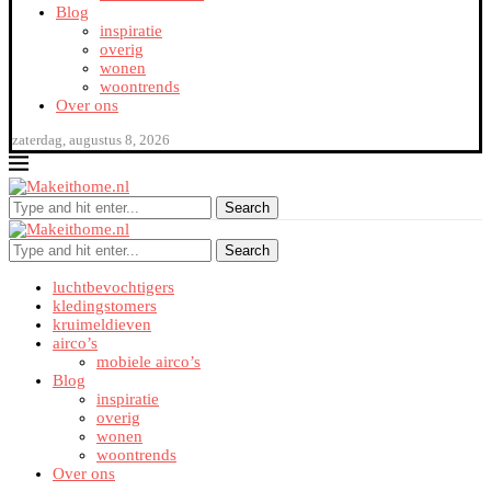
Blog
inspiratie
overig
wonen
woontrends
Over ons
zaterdag, augustus 8, 2026
Search
Search
luchtbevochtigers
kledingstomers
kruimeldieven
airco’s
mobiele airco’s
Blog
inspiratie
overig
wonen
woontrends
Over ons