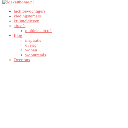
luchtbevochtigers
kledingstomers
kruimeldieven
airco’s
mobiele airco’s
Blog
inspiratie
overig
wonen
woontrends
Over ons