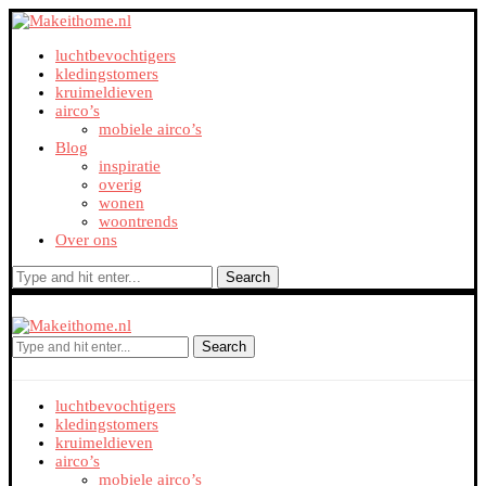
luchtbevochtigers
kledingstomers
kruimeldieven
airco’s
mobiele airco’s
Blog
inspiratie
overig
wonen
woontrends
Over ons
Search
Search
luchtbevochtigers
kledingstomers
kruimeldieven
airco’s
mobiele airco’s