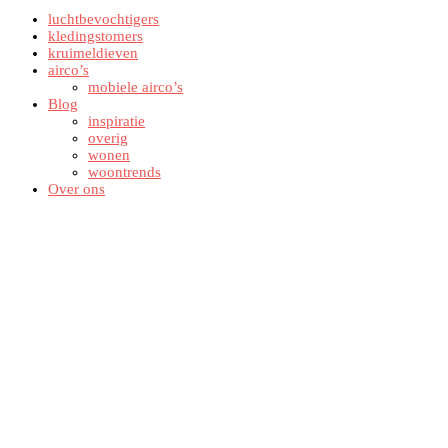
luchtbevochtigers
kledingstomers
kruimeldieven
airco’s
mobiele airco’s
Blog
inspiratie
overig
wonen
woontrends
Over ons