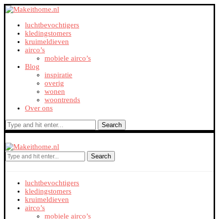
luchtbevochtigers
kledingstomers
kruimeldieven
airco’s
mobiele airco’s
Blog
inspiratie
overig
wonen
woontrends
Over ons
Search
Search
luchtbevochtigers
kledingstomers
kruimeldieven
airco’s
mobiele airco’s