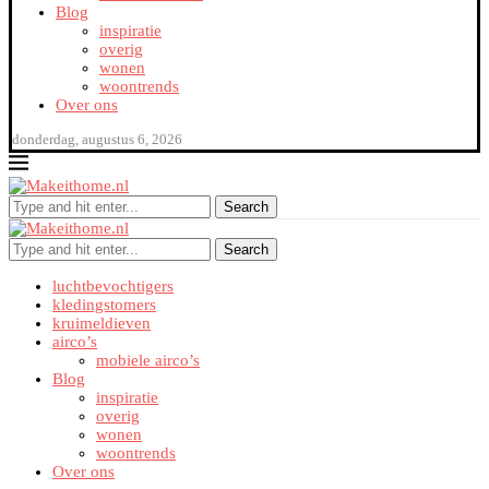
Blog
inspiratie
overig
wonen
woontrends
Over ons
donderdag, augustus 6, 2026
Search
Search
luchtbevochtigers
kledingstomers
kruimeldieven
airco’s
mobiele airco’s
Blog
inspiratie
overig
wonen
woontrends
Over ons