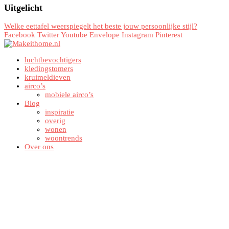
Uitgelicht
Welke eettafel weerspiegelt het beste jouw persoonlijke stijl?
Facebook
Twitter
Youtube
Envelope
Instagram
Pinterest
luchtbevochtigers
kledingstomers
kruimeldieven
airco’s
mobiele airco’s
Blog
inspiratie
overig
wonen
woontrends
Over ons