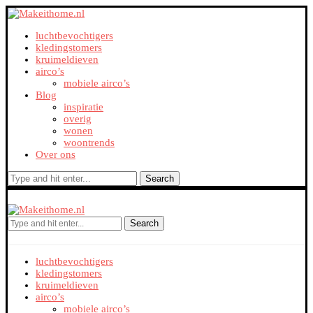
luchtbevochtigers
kledingstomers
kruimeldieven
airco’s
mobiele airco’s
Blog
inspiratie
overig
wonen
woontrends
Over ons
Search
Search
luchtbevochtigers
kledingstomers
kruimeldieven
airco’s
mobiele airco’s