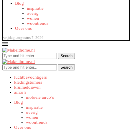
Blog
inspiratie
overig
wonen
woontrends
Over ons
vrijdag, augustus 7, 2026
Search
Search
luchtbevochtigers
kledingstomers
kruimeldieven
airco’s
mobiele airco’s
Blog
inspiratie
overig
wonen
woontrends
Over ons