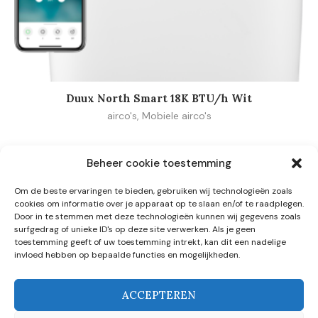
Duux North Smart 18K BTU/h Wit
airco's
,
Mobiele airco's
Beheer cookie toestemming
Om de beste ervaringen te bieden, gebruiken wij technologieën zoals
cookies om informatie over je apparaat op te slaan en/of te raadplegen.
Door in te stemmen met deze technologieën kunnen wij gegevens zoals
surfgedrag of unieke ID's op deze site verwerken. Als je geen
toestemming geeft of uw toestemming intrekt, kan dit een nadelige
invloed hebben op bepaalde functies en mogelijkheden.
Make it home
De afgelopen tijd brachten we met z’n allen veel tijd door in ons
ACCEPTEREN
eigen huis. Met behulp van onze artikelen maken we van jouw huis
een echt thuis. Heb je een vraag of ben je enthousiast