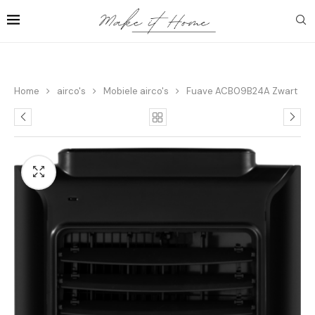
Home
airco's
Mobiele airco's
Fuave ACB09B24A Zwart