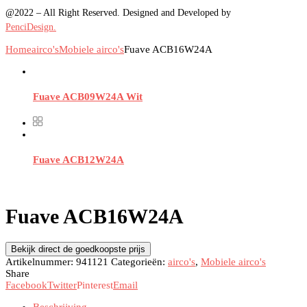
@2022 – All Right Reserved. Designed and Developed by
PenciDesign.
Home
airco's
Mobiele airco's
Fuave ACB16W24A
Fuave ACB09W24A Wit
Fuave ACB12W24A
Fuave ACB16W24A
Bekijk direct de goedkoopste prijs
Artikelnummer:
941121
Categorieën:
airco's
,
Mobiele airco's
Share
Facebook
Twitter
Pinterest
Email
Beschrijving