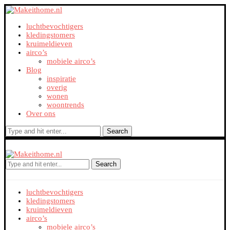
luchtbevochtigers
kledingstomers
kruimeldieven
airco’s
mobiele airco’s
Blog
inspiratie
overig
wonen
woontrends
Over ons
Search
Search
luchtbevochtigers
kledingstomers
kruimeldieven
airco’s
mobiele airco’s