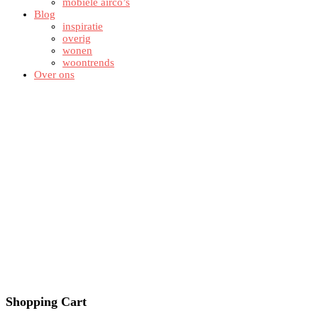
mobiele airco’s
Blog
inspiratie
overig
wonen
woontrends
Over ons
Shopping Cart