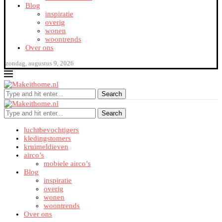
Blog
inspiratie
overig
wonen
woontrends
Over ons
zondag, augustus 9, 2026
Search
Search
luchtbevochtigers
kledingstomers
kruimeldieven
airco’s
mobiele airco’s
Blog
inspiratie
overig
wonen
woontrends
Over ons