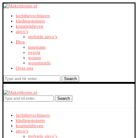
luchtbevochtigers
kledingstomers
kruimeldieven
airco’s
mobiele airco’s
Blog
inspiratie
overig
wonen
woontrends
Over ons
Search
Search
luchtbevochtigers
kledingstomers
kruimeldieven
airco’s
mobiele airco’s