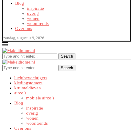
Blog
inspiratie
overig
wonen
woontrends
Over ons
zondag, augustus 9, 2026
Search
Search
luchtbevochtigers
kledingstomers
kruimeldieven
airco’s
mobiele airco’s
Blog
inspiratie
overig
wonen
woontrends
Over ons