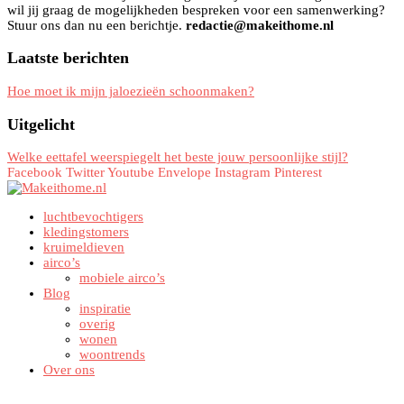
wil jij graag de mogelijkheden bespreken voor een samenwerking?
Stuur ons dan nu een berichtje.
redactie@makeithome.nl
Laatste berichten
Hoe moet ik mijn jaloezieën schoonmaken?
Uitgelicht
Welke eettafel weerspiegelt het beste jouw persoonlijke stijl?
Facebook
Twitter
Youtube
Envelope
Instagram
Pinterest
luchtbevochtigers
kledingstomers
kruimeldieven
airco’s
mobiele airco’s
Blog
inspiratie
overig
wonen
woontrends
Over ons