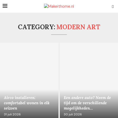
CATEGORY:
MODERN ART
Airco installeren:
Een andere auto? Neem de
comfortabel wonen in elk
tijd om de verschillende
seizoen
mogelijkheden...
31 juli 2026
30 juli 2026