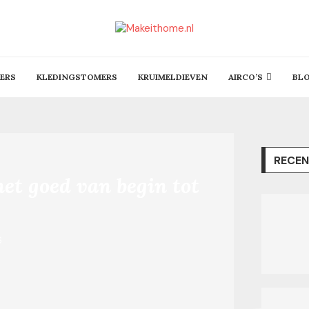
ERS
KLEDINGSTOMERS
KRUIMELDIEVEN
AIRCO’S
BL
RECEN
 het goed van begin tot
6