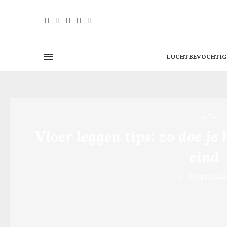
LUCHTBEVOCHTIG
How To
Vloer leggen tips: zo doe je
eind
10 april 202