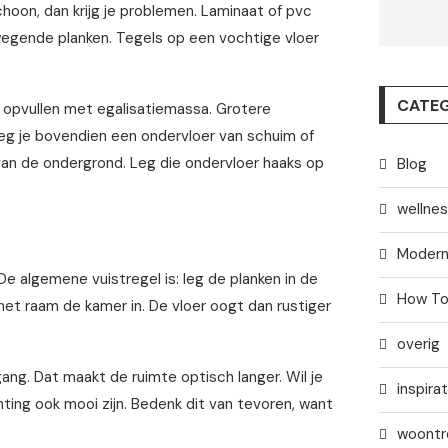
schoon, dan krijg je problemen. Laminaat of pvc
wegende planken. Tegels op een vochtige vloer
CATEG
e opvullen met egalisatiemassa. Grotere
 leg je bovendien een ondervloer van schuim of
 van de ondergrond. Leg die ondervloer haaks op
Blog
wellne
Modern
De algemene vuistregel is: leg de planken in de
How T
 het raam de kamer in. De vloer oogt dan rustiger
overig
gang. Dat maakt de ruimte optisch langer. Wil je
inspirat
hting ook mooi zijn. Bedenk dit van tevoren, want
woontr