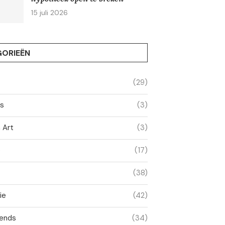
15 juli 2026
ORIEËN
(29)
ss
(3)
 Art
(3)
o
(17)
(38)
ie
(42)
ends
(34)