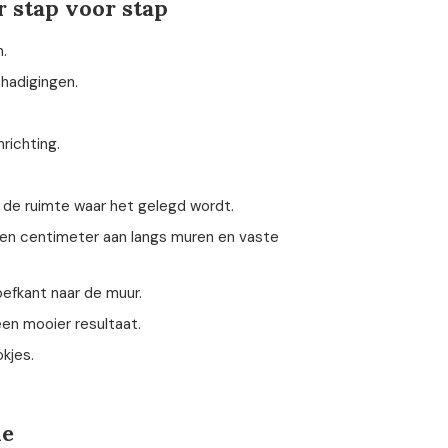
r stap voor stap
n.
hadigingen.
richting.
n de ruimte waar het gelegd wordt.
 een centimeter aan langs muren en vaste
oefkant naar de muur.
een mooier resultaat.
okjes.
ie