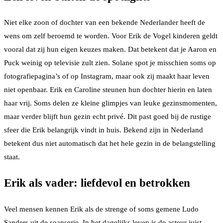
Niet elke zoon of dochter van een bekende Nederlander heeft de
wens om zelf beroemd te worden. Voor Erik de Vogel kinderen geldt
vooral dat zij hun eigen keuzes maken. Dat betekent dat je Aaron en
Puck weinig op televisie zult zien. Solane spot je misschien soms op
fotografiepagina’s of op Instagram, maar ook zij maakt haar leven
niet openbaar. Erik en Caroline steunen hun dochter hierin en laten
haar vrij. Soms delen ze kleine glimpjes van leuke gezinsmomenten,
maar verder blijft hun gezin echt privé. Dit past goed bij de rustige
sfeer die Erik belangrijk vindt in huis. Bekend zijn in Nederland
betekent dus niet automatisch dat het hele gezin in de belangstelling
staat.
Erik als vader: liefdevol en betrokken
Veel mensen kennen Erik als de strenge of soms gemene Ludo
Sanders uit de soapserie. In het dagelijks leven is de acteur juist