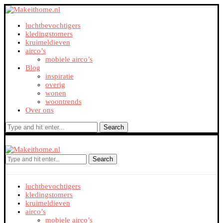
luchtbevochtigers
kledingstomers
kruimeldieven
airco’s
mobiele airco’s
Blog
inspiratie
overig
wonen
woontrends
Over ons
Search
Search
luchtbevochtigers
kledingstomers
kruimeldieven
airco’s
mobiele airco’s