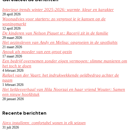
Interieur trends winter 2025-2026: warmte, kleur en karakter
28 april 2026
Woonadvies voor starters: zo vergroot je je kansen op de
woningmarkt
12 april 2026
De kinderen van Nelson Piquet sr.: Racerij zit in de familie
29 maart 2026
Het gezinsleven van Andy en Melisa: opgroeien in de spotlights
21 maart 2026
Anouk als moeder van een groot gezin
17 maart 2026
Een bedrijf overnemen zonder eigen vermogen: slimme manieren om
het toch te doen
4 februari 2026
Rafael van der Vaart: het indrukwekkende geldbedrag achter de
naam
1 februari 2026
Het liefdesverhaal van Hila Noorzai en haar vriend Wouter: Samen
een nieuw hoofdstuk
28 januari 2026
Recente berichten
Airco installeren: comfortabel wonen in elk seizoen
31 juli 2026