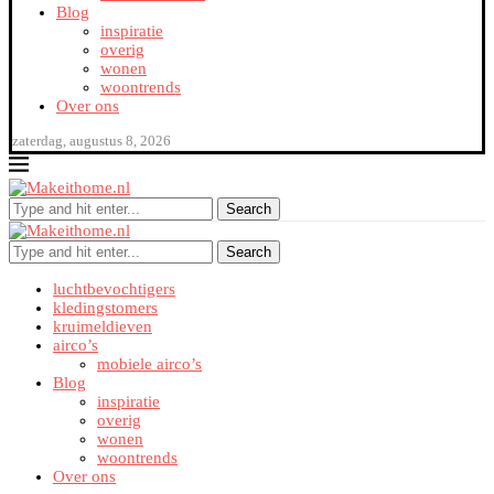
Blog
inspiratie
overig
wonen
woontrends
Over ons
zaterdag, augustus 8, 2026
Search
Search
luchtbevochtigers
kledingstomers
kruimeldieven
airco’s
mobiele airco’s
Blog
inspiratie
overig
wonen
woontrends
Over ons