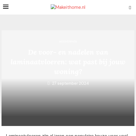
woontrends
De voor- en nadelen van
laminaatvloeren: wat past bij jouw
woning?
27 september 2024