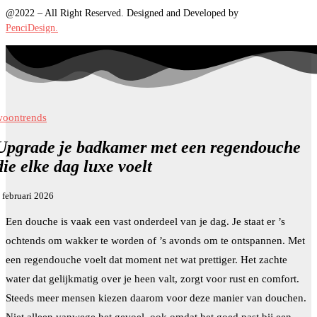
@2022 – All Right Reserved. Designed and Developed by
PenciDesign.
woontrends
Upgrade je badkamer met een regendouche
die elke dag luxe voelt
 februari 2026
Een douche is vaak een vast onderdeel van je dag. Je staat er ’s
ochtends om wakker te worden of ’s avonds om te ontspannen. Met
een regendouche voelt dat moment net wat prettiger. Het zachte
water dat gelijkmatig over je heen valt, zorgt voor rust en comfort.
Steeds meer mensen kiezen daarom voor deze manier van douchen.
Niet alleen vanwege het gevoel, ook omdat het goed past bij een