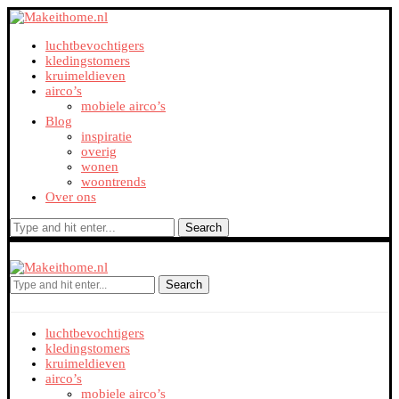
luchtbevochtigers
kledingstomers
kruimeldieven
airco’s
mobiele airco’s
Blog
inspiratie
overig
wonen
woontrends
Over ons
Search
Search
luchtbevochtigers
kledingstomers
kruimeldieven
airco’s
mobiele airco’s