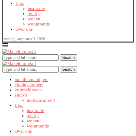
Blog
inspiratie
overig
wonen
woontrends
Over ons
zondag, augustus 9, 2026
Search
Search
luchtbevochtigers
kledingstomers
kruimeldieven
airco’s
mobiele airco’s
Blog
inspiratie
overig
wonen
woontrends
Over ons