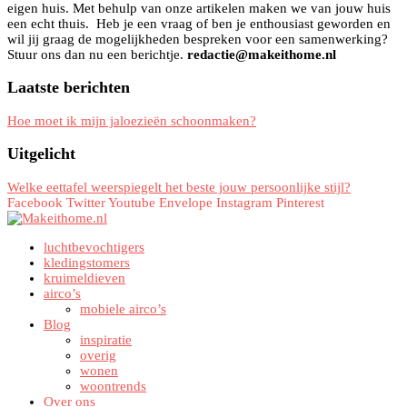
eigen huis. Met behulp van onze artikelen maken we van jouw huis
een echt thuis. Heb je een vraag of ben je enthousiast geworden en
wil jij graag de mogelijkheden bespreken voor een samenwerking?
Stuur ons dan nu een berichtje.
redactie@makeithome.nl
Laatste berichten
Hoe moet ik mijn jaloezieën schoonmaken?
Uitgelicht
Welke eettafel weerspiegelt het beste jouw persoonlijke stijl?
Facebook
Twitter
Youtube
Envelope
Instagram
Pinterest
luchtbevochtigers
kledingstomers
kruimeldieven
airco’s
mobiele airco’s
Blog
inspiratie
overig
wonen
woontrends
Over ons