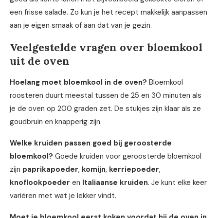
een frisse salade. Zo kun je het recept makkelijk aanpassen
aan je eigen smaak of aan dat van je gezin.
Veelgestelde vragen over bloemkool
uit de oven
Hoelang moet bloemkool in de oven?
Bloemkool
roosteren duurt meestal tussen de 25 en 30 minuten als
je de oven op 200 graden zet. De stukjes zijn klaar als ze
goudbruin en knapperig zijn.
Welke kruiden passen goed bij geroosterde
bloemkool?
Goede kruiden voor geroosterde bloemkool
zijn
paprikapoeder
,
komijn
,
kerriepoeder
,
knoflookpoeder
en
Italiaanse kruiden
. Je kunt elke keer
variëren met wat je lekker vindt.
Moet je bloemkool eerst koken voordat hij de oven in