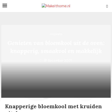
inspiratie
Genieten van bloemkool uit de oven:
knapperig, smaakvol en makkelijk
18 december 2025
Knapperige bloemkool met kruiden