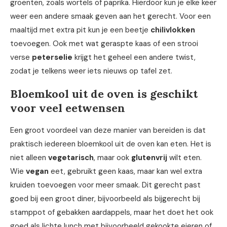
groenten, zoals wortels of paprika. Hierdoor kun je elke keer
weer een andere smaak geven aan het gerecht. Voor een
maaltijd met extra pit kun je een beetje
chilivlokken
toevoegen. Ook met wat geraspte kaas of een strooi
verse
peterselie
krijgt het geheel een andere twist,
zodat je telkens weer iets nieuws op tafel zet.
Bloemkool uit de oven is geschikt
voor veel eetwensen
Een groot voordeel van deze manier van bereiden is dat
praktisch iedereen bloemkool uit de oven kan eten. Het is
niet alleen
vegetarisch
, maar ook
glutenvrij
wilt eten.
Wie
vegan
eet, gebruikt geen kaas, maar kan wel extra
kruiden toevoegen voor meer smaak. Dit gerecht past
goed bij een groot diner, bijvoorbeeld als bijgerecht bij
stamppot of gebakken aardappels, maar het doet het ook
goed als lichte lunch met bijvoorbeeld gekookte eieren of