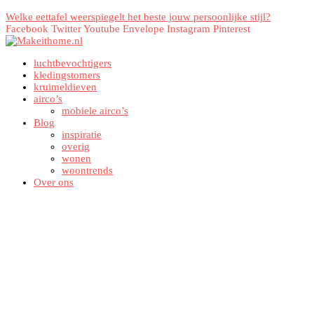
Welke eettafel weerspiegelt het beste jouw persoonlijke stijl?
Facebook
Twitter
Youtube
Envelope
Instagram
Pinterest
luchtbevochtigers
kledingstomers
kruimeldieven
airco’s
mobiele airco’s
Blog
inspiratie
overig
wonen
woontrends
Over ons