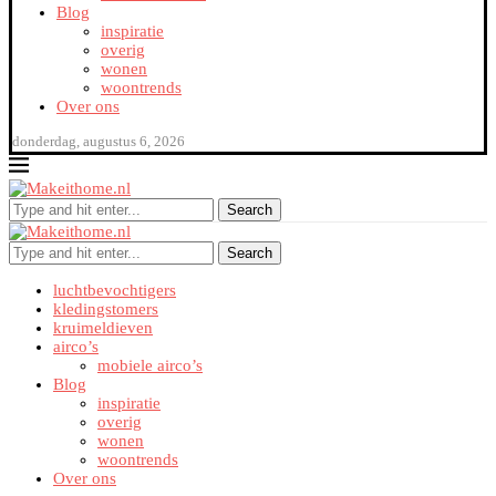
Blog
inspiratie
overig
wonen
woontrends
Over ons
donderdag, augustus 6, 2026
Search
Search
luchtbevochtigers
kledingstomers
kruimeldieven
airco’s
mobiele airco’s
Blog
inspiratie
overig
wonen
woontrends
Over ons