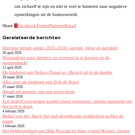
om zichzelf te zijn en niet te veel te luisteren naar negatieve
opmerkingen uit de buitenwereld.
Share
0
Facebook
Twitter
Pinterest
Email
Gerelateerde berichten
Interieur trends winter 2025-2026: warmte, kleur en karakter
28 april 2026
Woonadvies voor starters: zo vergroot je je kansen op de
woningmarkt
12 april 2026
De kinderen van Nelson Piquet sr.: Racerij zit in de familie
29 maart 2026
Alles over de kinderen van Erik de Vogel
25 maart 2026
Anouk als moeder van een groot gezin
17 maart 2026
Een bedrijf overnemen zonder eigen vermogen: slimme manieren om
het toch te doen
4 februari 2026
Rafael van der Vaart: het indrukwekkende geldbedrag achter de
naam
1 februari 2026
Het liefdesverhaal van Hila Noorzai en haar vriend Wouter: Samen