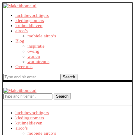
luchtbevochtigers
kledingstomers
kruimeldieven
airco’s
mobiele airco’s
Blog
inspiratie
overig
wonen
woontrends
Over ons
Search
Search
luchtbevochtigers
kledingstomers
kruimeldieven
airco’s
mobiele airco’s