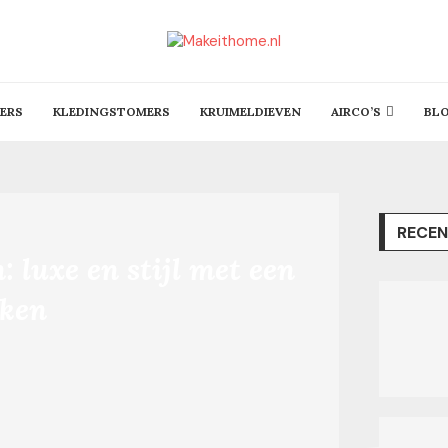
ERS
KLEDINGSTOMERS
KRUIMELDIEVEN
AIRCO’S
BL
RECEN
: luxe en stijl met een
uken