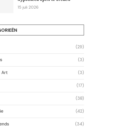
15 juli 2026
ORIEËN
(29)
ss
(3)
 Art
(3)
o
(17)
(38)
ie
(42)
ends
(34)