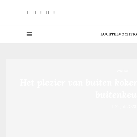
LUCHTBEVOCHTIG
wonen
Het plezier van buiten koken
buitenke
22 juli 2023