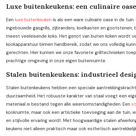
Luxe buitenkeukens: een culinaire oase
Een
luxe buitenkeuken
is als een ware culinaire oase in de tui
ingebouwde gasgrills, zijbranders, koelkasten en gootstenen, 
meest veeleisende koks. Het genot van buiten koken wordt ve
kookapparatuur binnen handbereik, zodat we ons volledig kunn
gerechten. Hier kunnen we onze favoriete grilltechnieken toep
prachtige omgeving in onze eigen buitenruimte.
Stalen buitenkeukens: industrieel desi
Stalen buitenkeukens hebben een speciale aantrekkingskracht d
duurzaamheid. Het robuuste karakter van staal voegt een eigen
materiaal is bestand tegen alle weersomstandigheden. Een
st
kookruimte, maar ook een artistieke toevoeging aan de tuin, w
en stijlvolle ervaring wordt. Met hoogwaardige stalen afwerki
keukens niet alleen praktisch maar ook esthetisch aantrekkelijk