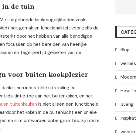
 in de tuin
n. Met uitgebreide kookmogelijkheden zoals
biedt het gemak en functionaliteit voor zelfs de
CATEG
rsterkt door het hebben van alle benodigde
en focussen op het bereiden van heerlijke
Blog
assen en tegelijkertijd genieten van de
wellne
gn voor buiten kookplezier
Modern
ankzij hun industriële uitstraling en
How T
tijds tintje toe aan het buitenkoken, en het
alen buitenkeuken
is niet alleen een functionele
overig
aardoor het koken in de buitenlucht een unieke
inspirat
ngen en slim ontworpen opbergruimtes, zijn deze
.
woontr