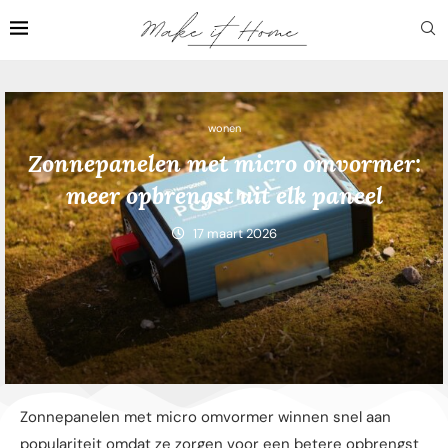
wonen
Zonnepanelen met micro omvormer:
meer opbrengst uit elk paneel
17 maart 2026
Zonnepanelen met micro omvormer winnen snel aan
populariteit omdat ze zorgen voor een betere opbrengst