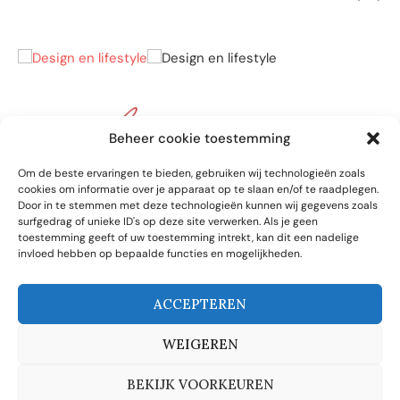
Beheer cookie toestemming
Om de beste ervaringen te bieden, gebruiken wij technologieën zoals
cookies om informatie over je apparaat op te slaan en/of te raadplegen.
Make it home
Door in te stemmen met deze technologieën kunnen wij gegevens zoals
surfgedrag of unieke ID's op deze site verwerken. Als je geen
De afgelopen tijd brachten we met z’n allen veel tijd door in ons
toestemming geeft of uw toestemming intrekt, kan dit een nadelige
eigen huis. Met behulp van onze artikelen maken we van jouw
invloed hebben op bepaalde functies en mogelijkheden.
huis een echt thuis. Heb je een vraag of ben je enthousiast
geworden en wil jij graag de mogelijkheden bespreken voor een
samenwerking? Stuur ons dan nu een berichtje.
ACCEPTEREN
redactie@makeithome.nl
Laatste berichten
WEIGEREN
Hoe moet ik mijn jaloezieën schoonmaken?
Uitgelicht
BEKIJK VOORKEUREN
Welke eettafel weerspiegelt het beste jouw persoonlijke stijl?