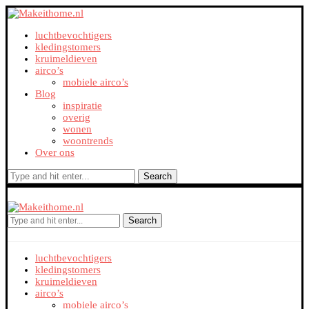
luchtbevochtigers
kledingstomers
kruimeldieven
airco’s
mobiele airco’s
Blog
inspiratie
overig
wonen
woontrends
Over ons
Search
Search
luchtbevochtigers
kledingstomers
kruimeldieven
airco’s
mobiele airco’s