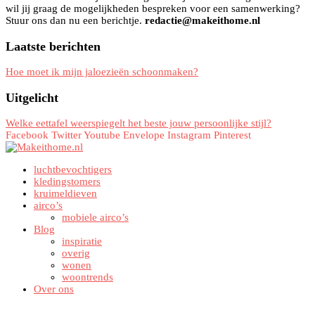
wil jij graag de mogelijkheden bespreken voor een samenwerking?
Stuur ons dan nu een berichtje.
redactie@makeithome.nl
Laatste berichten
Hoe moet ik mijn jaloezieën schoonmaken?
Uitgelicht
Welke eettafel weerspiegelt het beste jouw persoonlijke stijl?
Facebook
Twitter
Youtube
Envelope
Instagram
Pinterest
luchtbevochtigers
kledingstomers
kruimeldieven
airco’s
mobiele airco’s
Blog
inspiratie
overig
wonen
woontrends
Over ons