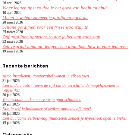
26 april 2026
Vloer leggen tips: zo doe je het goed van begin tot eind
10 april 2026
Meten is weten: zo meet je gordijnen goed op
28 maart 2026
Schone gordijnen voor een frisse woonruimte
25 maart 2026
Zelf gordijnen opmeten: zo doe je het stap voor stap
22 maart 2026
Zelf visgraat laminaat leggen: een duidelijke how-to voor iedereen
19 maart 2026
Recente berichten
Airco installeren: comfortabel wonen in elk seizoen
31 juli 2026
Een andere auto? Neem de tijd om de verschillende mogelijkheden te
vergelijken
30 juli 2026
Vochtschade herkennen voor je gaat schilderen
29 juli 2026
Kun je zelf je badkamer of keuken opnieuw afkitten?
26 juli 2026
Een duurzame verbouwing financieren zonder je hypotheek open te breken
15 juli 2026
Categorieën