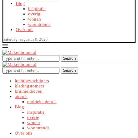
Blog
inspiratie
overig
wonen
woontrends
Over ons
zaterdag, augustus 8, 2026
Search
Search
luchtbevochtigers
kledingstomers
kruimeldieven
airco’s
mobiele airco’s
Blog
inspiratie
overig
wonen
woontrends
Over ons