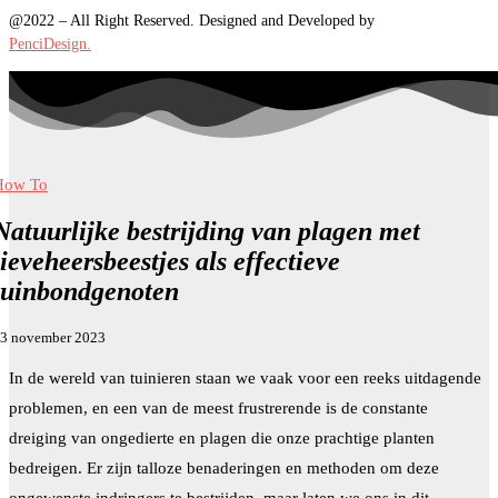
@2022 – All Right Reserved. Designed and Developed by
PenciDesign.
How To
Natuurlijke bestrijding van plagen met
lieveheersbeestjes als effectieve
tuinbondgenoten
3 november 2023
In de wereld van tuinieren staan we vaak voor een reeks uitdagende
problemen, en een van de meest frustrerende is de constante
dreiging van ongedierte en plagen die onze prachtige planten
bedreigen. Er zijn talloze benaderingen en methoden om deze
ongewenste indringers te bestrijden, maar laten we ons in dit