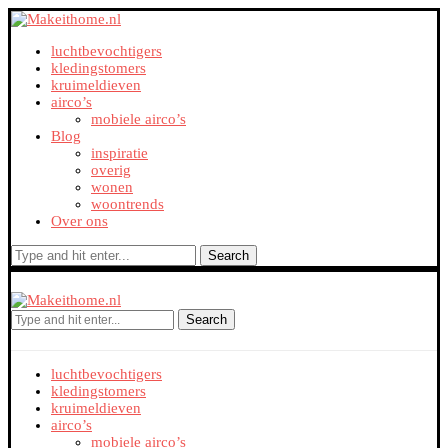
luchtbevochtigers
kledingstomers
kruimeldieven
airco’s
mobiele airco’s
Blog
inspiratie
overig
wonen
woontrends
Over ons
Search
Search
luchtbevochtigers
kledingstomers
kruimeldieven
airco’s
mobiele airco’s