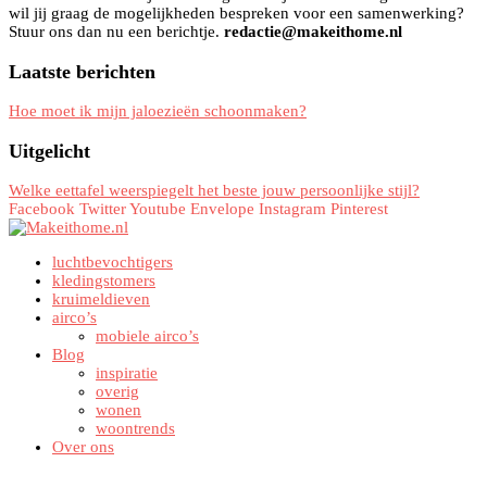
wil jij graag de mogelijkheden bespreken voor een samenwerking?
Stuur ons dan nu een berichtje.
redactie@makeithome.nl
Laatste berichten
Hoe moet ik mijn jaloezieën schoonmaken?
Uitgelicht
Welke eettafel weerspiegelt het beste jouw persoonlijke stijl?
Facebook
Twitter
Youtube
Envelope
Instagram
Pinterest
luchtbevochtigers
kledingstomers
kruimeldieven
airco’s
mobiele airco’s
Blog
inspiratie
overig
wonen
woontrends
Over ons