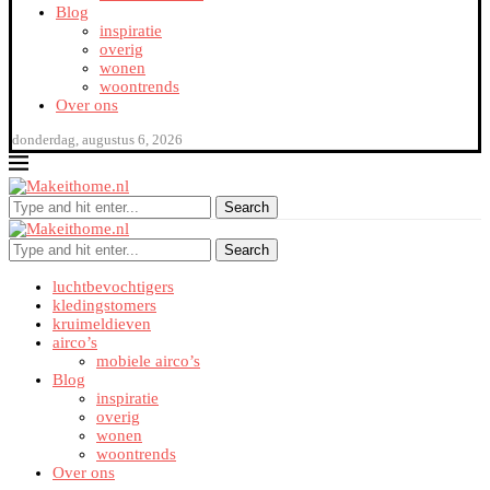
Blog
inspiratie
overig
wonen
woontrends
Over ons
donderdag, augustus 6, 2026
Search
Search
luchtbevochtigers
kledingstomers
kruimeldieven
airco’s
mobiele airco’s
Blog
inspiratie
overig
wonen
woontrends
Over ons