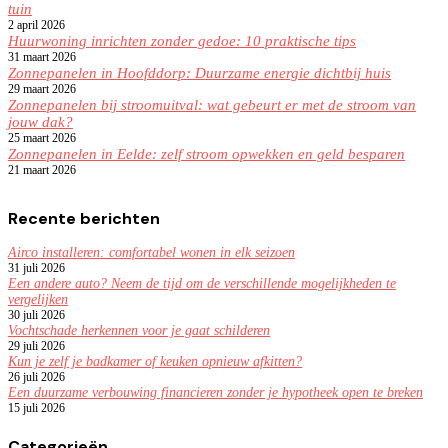
tuin
2 april 2026
Huurwoning inrichten zonder gedoe: 10 praktische tips
31 maart 2026
Zonnepanelen in Hoofddorp: Duurzame energie dichtbij huis
29 maart 2026
Zonnepanelen bij stroomuitval: wat gebeurt er met de stroom van
jouw dak?
25 maart 2026
Zonnepanelen in Eelde: zelf stroom opwekken en geld besparen
21 maart 2026
Recente berichten
Airco installeren: comfortabel wonen in elk seizoen
31 juli 2026
Een andere auto? Neem de tijd om de verschillende mogelijkheden te
vergelijken
30 juli 2026
Vochtschade herkennen voor je gaat schilderen
29 juli 2026
Kun je zelf je badkamer of keuken opnieuw afkitten?
26 juli 2026
Een duurzame verbouwing financieren zonder je hypotheek open te breken
15 juli 2026
Categorieën