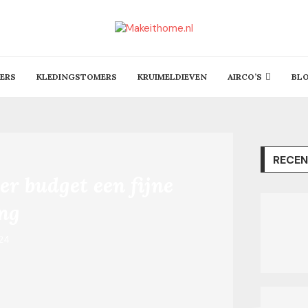
ERS
KLEDINGSTOMERS
KRUIMELDIEVEN
AIRCO’S
BL
RECEN
er budget een fijne
ng
024