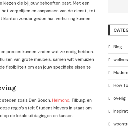
 kiezen die bij jouw behoeften past. Met een
, het vergelijken en aanpassen van de dienst, tot
at klanten zonder gedoe hun verhuizing kunnen
CATEG
Blog
ten precies kunnen vinden wat ze nodig hebben.
rhuizen van grote meubels, samen wilt verhuizen
wellne
e flexibiliteit om aan jouw specifieke eisen te
Modern
How T
eving
overig
t steden zoals Den Bosch,
Helmond
, Tilburg, en
n deze regio’s stelt Student Movers in staat om
inspirat
d op de lokale uitdagingen en kansen.
woontr