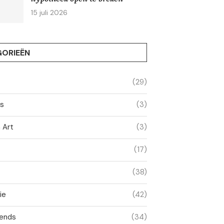
15 juli 2026
ORIEËN
(29)
ss
(3)
 Art
(3)
o
(17)
(38)
ie
(42)
ends
(34)