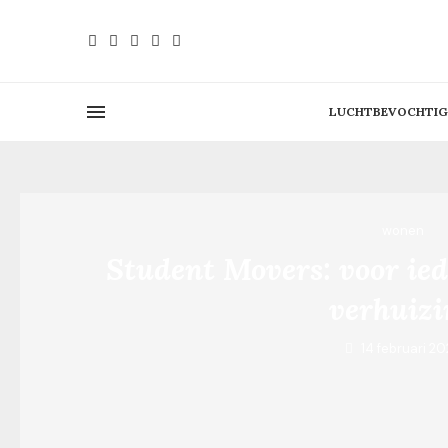
LUCHTBEVOCHTIG
wonen
Student Movers: voor ied
verhuizi
14 februari 2