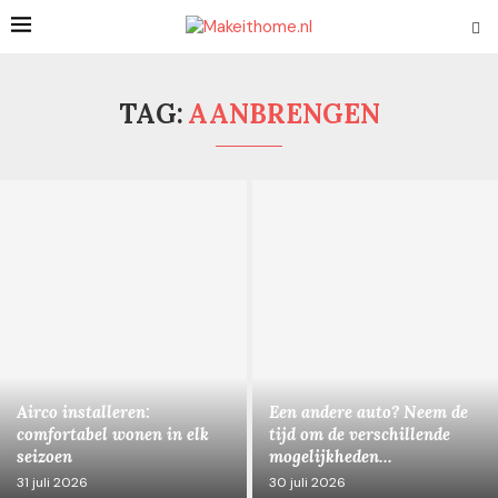
TAG:
AANBRENGEN
Airco installeren:
Een andere auto? Neem de
comfortabel wonen in elk
tijd om de verschillende
seizoen
mogelijkheden...
31 juli 2026
30 juli 2026