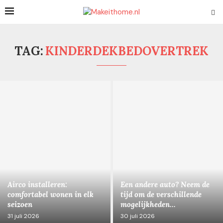
TAG:
KINDERDEKBEDOVERTREK
Airco installeren:
Een andere auto? Neem de
comfortabel wonen in elk
tijd om de verschillende
seizoen
mogelijkheden...
31 juli 2026
30 juli 2026