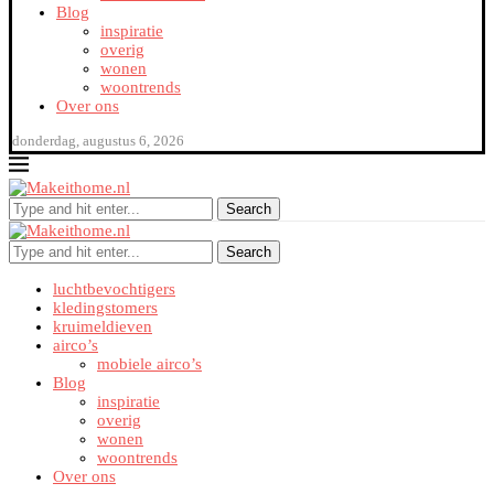
Blog
inspiratie
overig
wonen
woontrends
Over ons
donderdag, augustus 6, 2026
Search
Search
luchtbevochtigers
kledingstomers
kruimeldieven
airco’s
mobiele airco’s
Blog
inspiratie
overig
wonen
woontrends
Over ons