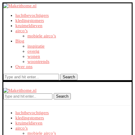
luchtbevochtigers
kledingstomers
kruimeldieven
airco’s
mobiele airco’s
Blog
inspiratie
overig
wonen
woontrends
Over ons
Search
Search
luchtbevochtigers
kledingstomers
kruimeldieven
airco’s
mobiele airco’s