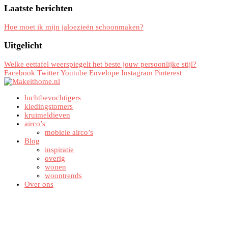
Laatste berichten
Hoe moet ik mijn jaloezieën schoonmaken?
Uitgelicht
Welke eettafel weerspiegelt het beste jouw persoonlijke stijl?
Facebook
Twitter
Youtube
Envelope
Instagram
Pinterest
luchtbevochtigers
kledingstomers
kruimeldieven
airco’s
mobiele airco’s
Blog
inspiratie
overig
wonen
woontrends
Over ons