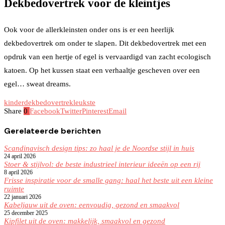
Dekbedovertrek voor de kleintjes
Ook voor de allerkleinsten onder ons is er een heerlijk
dekbedovertrek om onder te slapen. Dit dekbedovertrek met een
opdruk van een hertje of egel is vervaardigd van zacht ecologisch
katoen. Op het kussen staat een verhaaltje gescheven over een
egel… sweat dreams.
kinderdekbedovertrek
leukste
Share
0
Facebook
Twitter
Pinterest
Email
Gerelateerde berichten
Scandinavisch design tips: zo haal je de Noordse stijl in huis
24 april 2026
Stoer & stijlvol: de beste industrieel interieur ideeën op een rij
8 april 2026
Frisse inspiratie voor de smalle gang: haal het beste uit een kleine
ruimte
22 januari 2026
Kabeljauw uit de oven: eenvoudig, gezond en smaakvol
25 december 2025
Kipfilet uit de oven: makkelijk, smaakvol en gezond