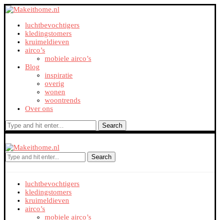
luchtbevochtigers
kledingstomers
kruimeldieven
airco’s
mobiele airco’s
Blog
inspiratie
overig
wonen
woontrends
Over ons
Search
Search
luchtbevochtigers
kledingstomers
kruimeldieven
airco’s
mobiele airco’s