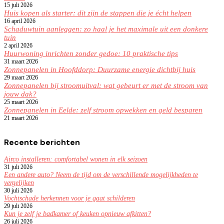
15 juli 2026
Huis kopen als starter: dit zijn de stappen die je écht helpen
16 april 2026
Schaduwtuin aanleggen: zo haal je het maximale uit een donkere
tuin
2 april 2026
Huurwoning inrichten zonder gedoe: 10 praktische tips
31 maart 2026
Zonnepanelen in Hoofddorp: Duurzame energie dichtbij huis
29 maart 2026
Zonnepanelen bij stroomuitval: wat gebeurt er met de stroom van
jouw dak?
25 maart 2026
Zonnepanelen in Eelde: zelf stroom opwekken en geld besparen
21 maart 2026
Recente berichten
Airco installeren: comfortabel wonen in elk seizoen
31 juli 2026
Een andere auto? Neem de tijd om de verschillende mogelijkheden te
vergelijken
30 juli 2026
Vochtschade herkennen voor je gaat schilderen
29 juli 2026
Kun je zelf je badkamer of keuken opnieuw afkitten?
26 juli 2026