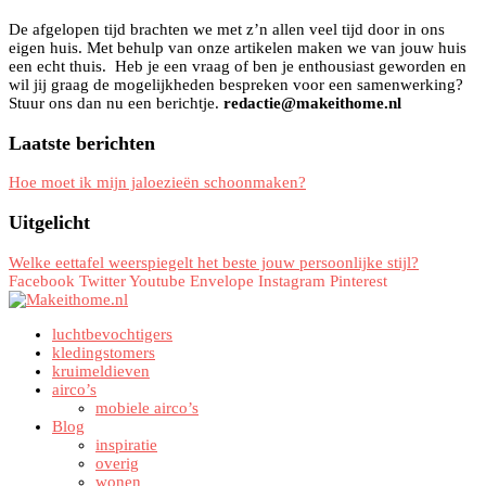
De afgelopen tijd brachten we met z’n allen veel tijd door in ons
eigen huis. Met behulp van onze artikelen maken we van jouw huis
een echt thuis. Heb je een vraag of ben je enthousiast geworden en
wil jij graag de mogelijkheden bespreken voor een samenwerking?
Stuur ons dan nu een berichtje.
redactie@makeithome.nl
Laatste berichten
Hoe moet ik mijn jaloezieën schoonmaken?
Uitgelicht
Welke eettafel weerspiegelt het beste jouw persoonlijke stijl?
Facebook
Twitter
Youtube
Envelope
Instagram
Pinterest
luchtbevochtigers
kledingstomers
kruimeldieven
airco’s
mobiele airco’s
Blog
inspiratie
overig
wonen