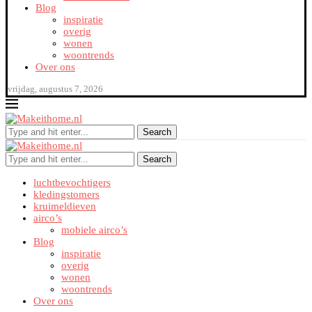
Blog
inspiratie
overig
wonen
woontrends
Over ons
vrijdag, augustus 7, 2026
Search
Search
luchtbevochtigers
kledingstomers
kruimeldieven
airco’s
mobiele airco’s
Blog
inspiratie
overig
wonen
woontrends
Over ons