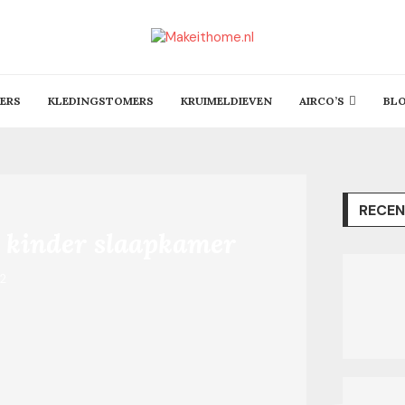
ERS
KLEDINGSTOMERS
KRUIMELDIEVEN
AIRCO’S
BL
RECEN
e kinder slaapkamer
22