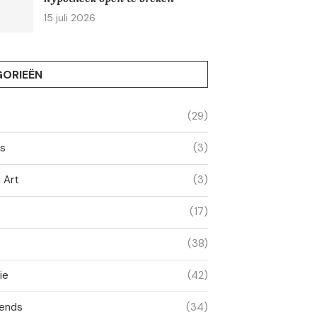
15 juli 2026
ORIEËN
(29)
ss
(3)
 Art
(3)
o
(17)
(38)
ie
(42)
ends
(34)