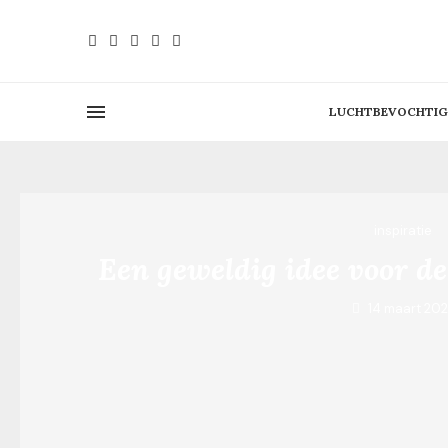
LUCHTBEVOCHTIG
inspiratie
Een geweldig idee voor d
14 maart 20