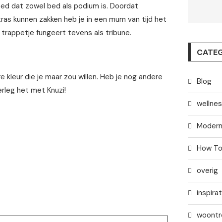
ed dat zowel bed als podium is. Doordat
as kunnen zakken heb je in een mum van tijd het
rappetje fungeert tevens als tribune.
CATEG
e kleur die je maar zou willen. Heb je nog andere
Blog
erleg het met Knuzi!
wellne
Modern
How T
overig
inspirat
woontr