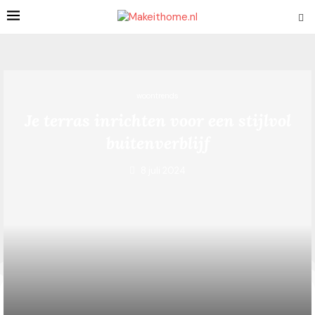
woontrends
Je terras inrichten voor een stijlvol
buitenverblijf
8 juli 2024