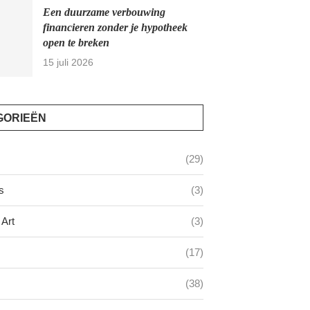
Een duurzame verbouwing
financieren zonder je hypotheek
open te breken
15 juli 2026
GORIEËN
(29)
s
(3)
Art
(3)
(17)
(38)