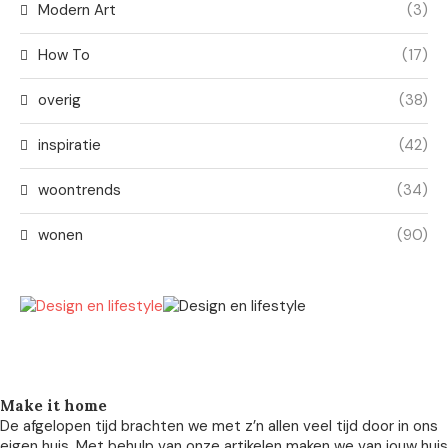
Modern Art
(3)
How To
(17)
overig
(38)
inspiratie
(42)
woontrends
(34)
wonen
(90)
Make it home
De afgelopen tijd brachten we met z’n allen veel tijd door in ons
eigen huis. Met behulp van onze artikelen maken we van jouw huis